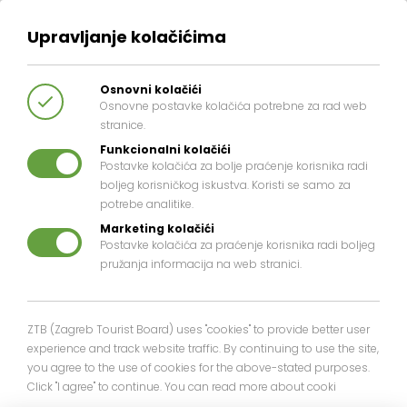
Upravljanje kolačićima
Osnovni kolačići
Osnovne postavke kolačića potrebne za rad web
stranice.
Funkcionalni kolačići
Postavke kolačića za bolje praćenje korisnika radi
boljeg korisničkog iskustva. Koristi se samo za
potrebe analitike.
Dinamo Zagreb Fan Shop
Marketing kolačići
Postavke kolačića za praćenje korisnika radi boljeg
pružanja informacija na web stranici.
ZTB (Zagreb Tourist Board) uses "cookies" to provide better user
experience and track website traffic. By continuing to use the site,
you agree to the use of cookies for the above-stated purposes.
Click "I agree" to continue. You can read more about cooki