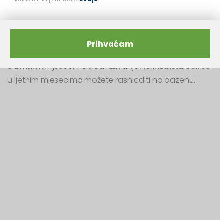
Klizalište SRC Šalata
Prihvaćam
U zimskim mjesecima nudi uživanje na klizalištu dok se
u ljetnim mjesecima možete rashladiti na bazenu.