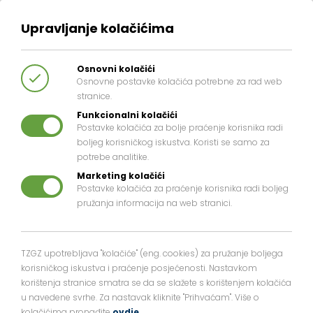
Upravljanje kolačićima
Osnovni kolačići
Osnovne postavke kolačića potrebne za rad web
stranice.
Funkcionalni kolačići
Postavke kolačića za bolje praćenje korisnika radi
boljeg korisničkog iskustva. Koristi se samo za
potrebe analitike.
Marketing kolačići
Postavke kolačića za praćenje korisnika radi boljeg
pružanja informacija na web stranici.
TZGZ upotrebljava "kolačiće" (eng. cookies) za pružanje boljega
korisničkog iskustva i praćenje posjećenosti. Nastavkom
korištenja stranice smatra se da se slažete s korištenjem kolačića
u navedene svrhe. Za nastavak kliknite "Prihvaćam". Više o
kolačićima pronađite
ovdje
.