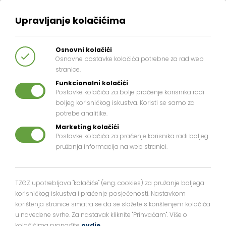
Upravljanje kolačićima
Osnovni kolačići
Osnovne postavke kolačića potrebne za rad web
stranice.
Funkcionalni kolačići
Postavke kolačića za bolje praćenje korisnika radi
boljeg korisničkog iskustva. Koristi se samo za
potrebe analitike.
Marketing kolačići
Postavke kolačića za praćenje korisnika radi boljeg
pružanja informacija na web stranici.
TZGZ upotrebljava "kolačiće" (eng. cookies) za pružanje boljega
korisničkog iskustva i praćenje posjećenosti. Nastavkom
korištenja stranice smatra se da se slažete s korištenjem kolačića
u navedene svrhe. Za nastavak kliknite "Prihvaćam". Više o
kolačićima pronađite
ovdje
.