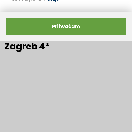
Prihvaćam
Hotel DoubleTree by Hilton
Zagreb 4*