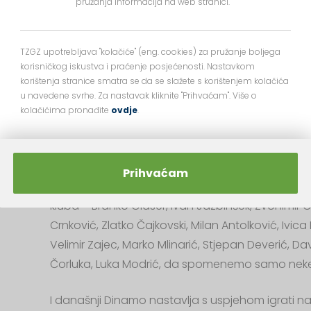
pružanja informacija na web stranici.
TZGZ upotrebljava "kolačiće" (eng. cookies) za pružanje boljega
korisničkog iskustva i praćenje posjećenosti. Nastavkom
korištenja stranice smatra se da se slažete s korištenjem kolačića
u navedene svrhe. Za nastavak kliknite "Prihvaćam". Više o
kolačićima pronađite
ovdje
.
Nenad 
Prihvaćam
I prije i poslije te slavne generacije bilo je i igrač
kluba – Branko Glaser, Ivan Jazbinšek, Zvonimir 
Crnković, Zlatko Čajkovski, Milan Antolković, Ivi
Velimir Zajec, Marko Mlinarić, Stjepan Deverić, D
Čorluka, Luka Modrić, da spomenemo samo neke
I današnji Dinamo nastavlja s uspjehom igrati n