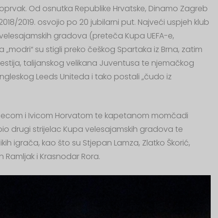
1 doprvak. Od osnutka Republike Hrvatske, Dinamo Zagreb
i 2018/2019. osvojio po 20 jubilarni put. Najveći uspjeh klub
a velesajamskih gradova (preteča Kupa UEFA-e,
 „modri“ su stigli preko češkog Spartaka iz Brna, zatim
estija, talijanskog velikana Juventusa te njemačkog
 engleskog Leeds Uniteda i tako postali „čudo iz
ebecom i Ivicom Horvatom te kapetanom momčadi
o drugi strijelac Kupa velesajamskih gradova te
kih igrača, kao što su Stjepan Lamza, Zlatko Škorić,
n Ramljak i Krasnodar Rora.