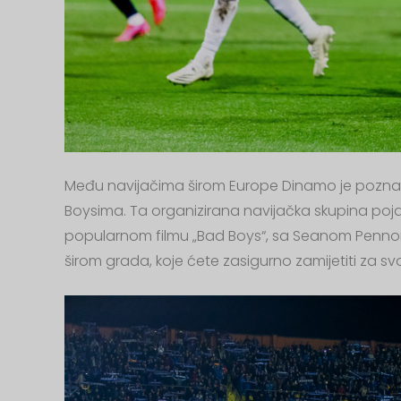
Među navijačima širom Europe Dinamo je poznat 
Boysima. Ta organizirana navijačka skupina pojav
popularnom filmu „Bad Boys“, sa Seanom Pennom u
širom grada, koje ćete zasigurno zamijetiti za s