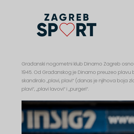
Građanski nogometni klub Dinamo Zagreb osnovan
1945. Od Građanskog je Dinamo preuzeo plavu 
skandiralo „plavi, plavi“ (danas je njihova boja 
plavi“, „plavi lavovi“ i „purgeri“.