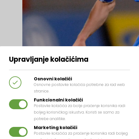
Upravljanje kolačićima
Osnovni kolačići
Osnovne postavke kolačića potrebne za rad web
stranice.
Funkcionalni kolačići
Postavke kolačića za bolje praćenje korisnika radi
boljeg korisničkog iskustva. Koristi se samo za
potrebe analitike.
Marketing kolačići
Postavke kolačića za praćenje korisnika radi boljeg