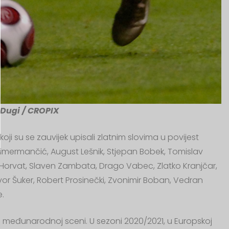
Dugi / CROPIX
a koji su se zauvijek upisali zlatnim slovima u povijest
Cimermančić, August Lešnik, Stjepan Bobek, Tomislav
ca Horvat, Slaven Zambata, Drago Vabec, Zlatko Kranjčar,
avor Šuker, Robert Prosinečki, Zvonimir Boban, Vedran
.
a međunarodnoj sceni. U sezoni 2020/2021, u Europskoj