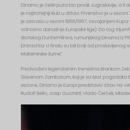
Dinamo je četiri puta bio prvak Jugoslavije, a 1
je najtrofejniji klub u državi. Prvenstvo je u sezon
je ostvario u sezoni 1966/1967, osvajanjem Kup
odnosno današnje Europske lige). Do tog trijumfa
škotskog Dunfermlinea, rumunjskog Dinama iz Pit
Eintrachta. U finalu su bili bolji od proslavljenog
Maksimirske šume“.
Predvođeni legendarnim trenerima Brankom Z
Slavenom Zambatom, koji je sa šest pogodaka bi
sezone, Dinamo je Europi predstavio čitav niz veli
Rudolf Belin, Josip Gucmirtl, Vlado Čerček, Mlade