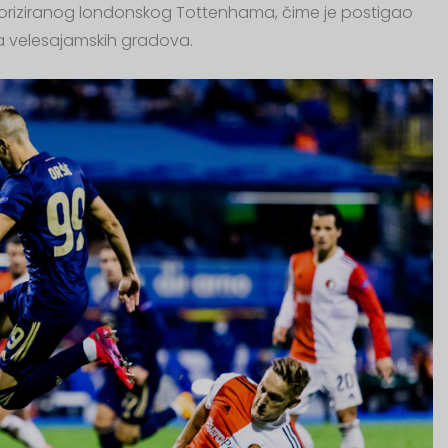
 favoriziranog londonskog Tottenhama, čime je postigao
a velesajamskih gradova.