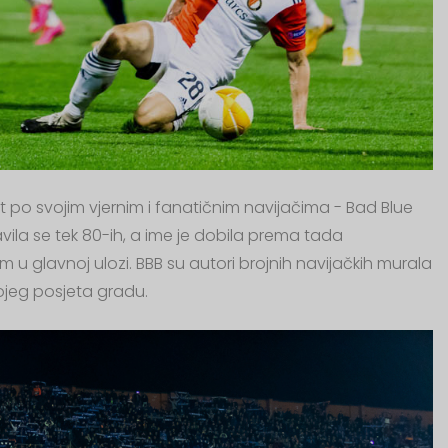
po svojim vjernim i fanatičnim navijačima - Bad Blue
ila se tek 80-ih, a ime je dobila prema tada
 glavnoj ulozi. BBB su autori brojnih navijačkih murala
vojeg posjeta gradu.