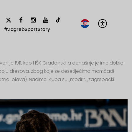
#ZagrebSportStory
 je 1911, kao HŠK Građanski, a današnje je ime dobio
boju dresova, zbog koje se desetljećima momčadi
zlatno-plava). Nadimci kluba su „modri“, „zagrebački