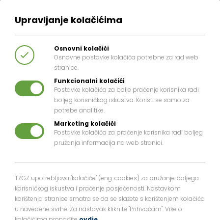
Upravljanje kolačićima
Osnovni kolačići
Osnovne postavke kolačića potrebne za rad web
stranice.
Funkcionalni kolačići
Postavke kolačića za bolje praćenje korisnika radi
boljeg korisničkog iskustva. Koristi se samo za
MUŠKETIRI NA
potrebe analitike.
Marketing kolačići
ŠALATI
Postavke kolačića za praćenje korisnika radi boljeg
pružanja informacija na web stranici.
U svijetu sporta Hrvatska je dobro
TZGZ upotrebljava "kolačiće" (eng. cookies) za pružanje boljega
znana kao svjetska teniska sila,
korisničkog iskustva i praćenje posjećenosti. Nastavkom
korištenja stranice smatra se da se slažete s korištenjem kolačića
ponajviše zahvaljujući dvostrukome
u navedene svrhe. Za nastavak kliknite "Prihvaćam". Više o
kolačićima pronađite
ovdje
.