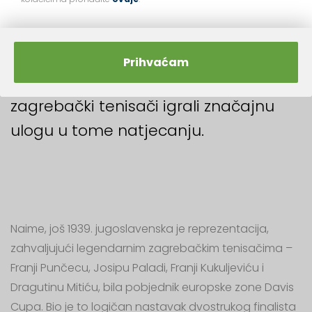
osvajanju prestižnog Davis Cupa
2005. i 2018. No, znatno je manje
poznata činjenica da su još davno
Prihvaćam
prije 21. stoljeća, hrvatski, točnije
zagrebački tenisači igrali značajnu
ulogu u tome natjecanju.
Naime, još 1939. jugoslavenska je reprezentacija,
zahvaljujući legendarnim zagrebačkim tenisačima –
Franji Punčecu, Josipu Paladi, Franji Kukuljeviću i
Dragutinu Mitiću, bila pobjednik europske zone Davis
Cupa. Bio je to logičan nastavak dvostrukog finalista