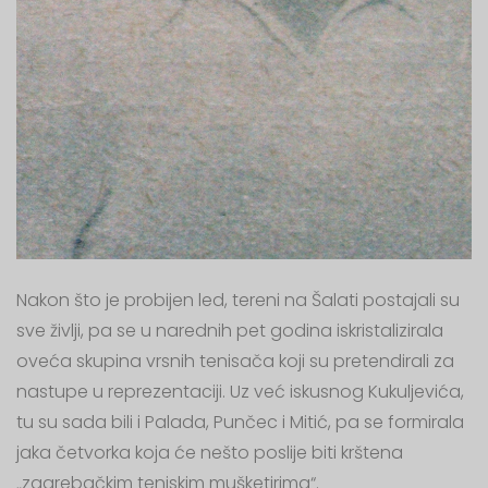
Nakon što je probijen led, tereni na Šalati postajali su
sve življi, pa se u narednih pet godina iskristalizirala
oveća skupina vrsnih tenisača koji su pretendirali za
nastupe u reprezentaciji. Uz već iskusnog Kukuljevića,
tu su sada bili i Palada, Punčec i Mitić, pa se formirala
jaka četvorka koja će nešto poslije biti krštena
„zagrebačkim teniskim mušketirima“.