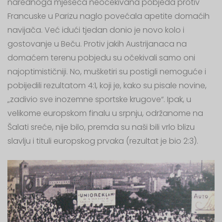
narednoga mjeseca neočekivana pobjeda protiv
Francuske u Parizu naglo povećala apetite domaćih
navijača. Već idući tjedan donio je novo kolo i
gostovanje u Beču. Protiv jakih Austrijanaca na
domaćem terenu pobjedu su očekivali samo oni
najoptimističniji. No, mušketiri su postigli nemoguće i
pobijedili rezultatom 4:1, koji je, kako su pisale novine,
„zadivio sve inozemne sportske krugove“. Ipak, u
velikome europskom finalu u srpnju, održanome na
Šalati sreće, nije bilo, premda su naši bili vrlo blizu
slavlju i tituli europskog prvaka (rezultat je bio 2:3).