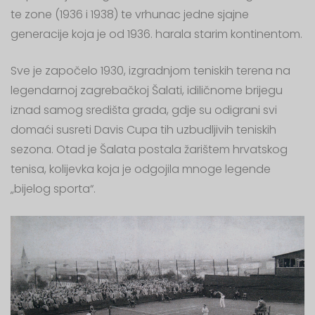
te zone (1936 i 1938) te vrhunac jedne sjajne
generacije koja je od 1936. harala starim kontinentom.
Sve je započelo 1930, izgradnjom teniskih terena na
legendarnoj zagrebačkoj Šalati, idiličnome brijegu
iznad samog središta grada, gdje su odigrani svi
domaći susreti Davis Cupa tih uzbudljivih teniskih
sezona. Otad je Šalata postala žarištem hrvatskog
tenisa, kolijevka koja je odgojila mnoge legende
„bijelog sporta“.