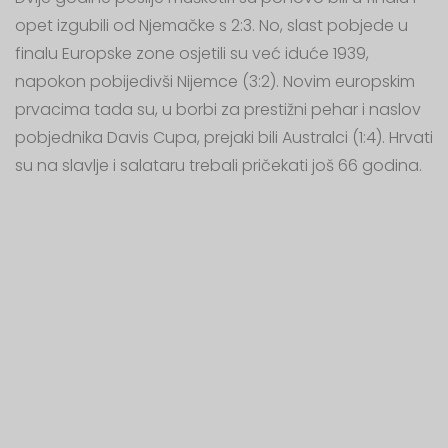
opet izgubili od Njemačke s 2:3. No, slast pobjede u
finalu Europske zone osjetili su već iduće 1939,
napokon pobijedivši Nijemce (3:2). Novim europskim
prvacima tada su, u borbi za prestižni pehar i naslov
pobjednika Davis Cupa, prejaki bili Australci (1:4). Hrvati
su na slavlje i salataru trebali pričekati još 66 godina.