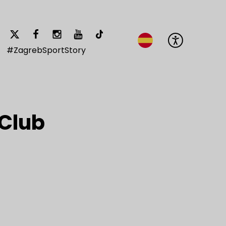
#ZagrebSportStory
 Club