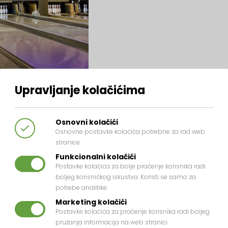
Upravljanje kolačićima
Osnovni kolačići
Osnovne postavke kolačića potrebne za rad web
stranice.
Funkcionalni kolačići
Postavke kolačića za bolje praćenje korisnika radi
boljeg korisničkog iskustva. Koristi se samo za
potrebe analitike.
Marketing kolačići
Postavke kolačića za praćenje korisnika radi boljeg
pružanja informacija na web stranici.