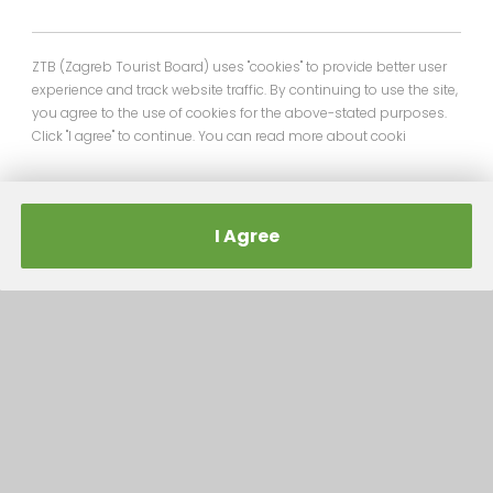
ZTB (Zagreb Tourist Board) uses "cookies" to provide better user
experience and track website traffic. By continuing to use the site,
you agree to the use of cookies for the above-stated purposes.
Click "I agree" to continue. You can read more about cooki
I Agree