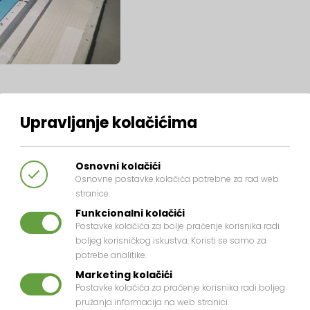
Upravljanje kolačićima
Osnovni kolačići
Osnovne postavke kolačića potrebne za rad web
stranice.
Funkcionalni kolačići
Postavke kolačića za bolje praćenje korisnika radi
boljeg korisničkog iskustva. Koristi se samo za
potrebe analitike.
Marketing kolačići
Postavke kolačića za praćenje korisnika radi boljeg
pružanja informacija na web stranici.