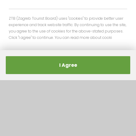
ZTB (Zagreb Tourist Board) uses "cookies" to provide better user
experience and track website traffic. By continuing to use the site,
you agree to the use of cookies for the above-stated purposes.
Click "I agree" to continue. You can read more about cooki
I Agree