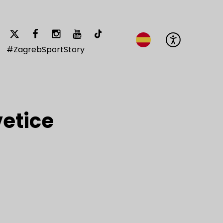
#ZagrebSportStory
etice