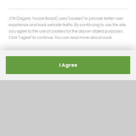
ZTB (Zagreb Tourist Board) uses "cookies" to provide better user
experience and track website traffic. By continuing to use the site,
you agree to the use of cookies for the above-stated purposes.
Click "I agree" to continue. You can read more about cooki
I Agree