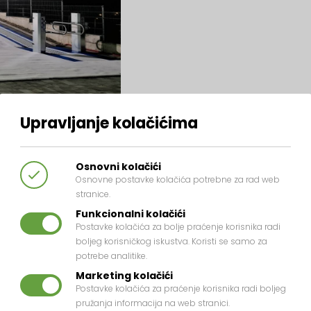
Upravljanje kolačićima
Osnovni kolačići
Osnovne postavke kolačića potrebne za rad web
stranice.
Funkcionalni kolačići
Postavke kolačića za bolje praćenje korisnika radi
boljeg korisničkog iskustva. Koristi se samo za
potrebe analitike.
Marketing kolačići
Postavke kolačića za praćenje korisnika radi boljeg
pružanja informacija na web stranici.