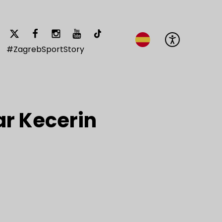
#ZagrebSportStory
ar Kecerin