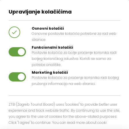
Upravljanje kolačićima
Osnovni kolačići
Osnovne postavke kolačića potrebne za rad web
stranice.
Funkcionalni kolačići
Postavke kolačića za bolje praćenje korisnika radi
boljeg korisničkog iskustva. Koristi se samo za
EXHIBICIÓNES Y
potrebe analitike.
Marketing kolačići
EL PASEO DE LA
Postavke kolačića za praćenje korisnika radi boljeg
pružanja informacija na web stranici.
FAMA
ZTB (Zagreb Tourist Board) uses "cookies" to provide better user
DEPORTIVO
experience and track website traffic. By continuing to use the site,
you agree to the use of cookies for the above-stated purposes.
Click "I agree" to continue. You can read more about cooki