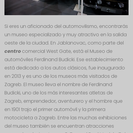
Si eres un aficionado del automovilismo, encontrarás
un museo especializado y muy atractivo en la salida
oeste de la ciudad. En Jablanovac, como parte del
centro
comercial West Gate, está el Museo de
automóviles Ferdinand Budicki. Ese establecimiento
está dedicado a los autos clásicos, fue inaugurado
en 2013 y es uno de los museos más visitados de
Zagreb. El museo lleva el nombre de Ferdinand
Budicki, uno de los más interesantes atletas de
Zagreb, emprendedor, aventurero y el hombre que
en 1901 trajo el primer automóvil y la primera
motocicleta a Zagreb. Entre las muchas exhibiciones
del museo también se encuentran atracciones