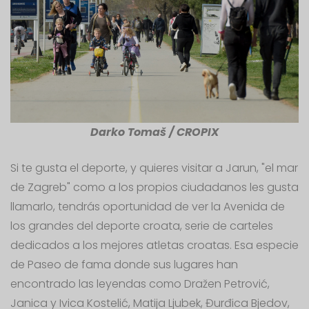
Darko Tomaš / CROPIX
Si te gusta el deporte, y quieres visitar a Jarun, "el mar
de Zagreb" como a los propios ciudadanos les gusta
llamarlo, tendrás oportunidad de ver la Avenida de
los grandes del deporte croata, serie de carteles
dedicados a los mejores atletas croatas. Esa especie
de Paseo de fama donde sus lugares han
encontrado las leyendas como Dražen Petrović,
Janica y Ivica Kostelić, Matija Ljubek, Đurđica Bjedov,