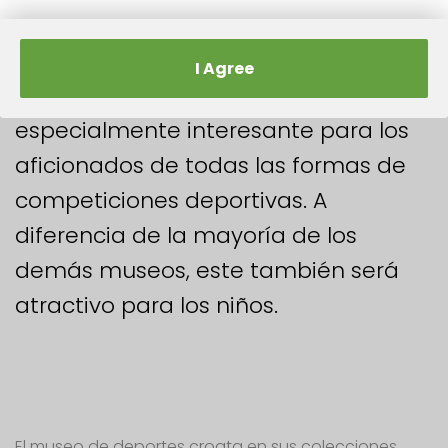
Zagreb tiene muchos museos
interesantes, y el museo dedicado al
I Agree
deporte seguro que será
especialmente interesante para los
aficionados de todas las formas de
competiciones deportivas. A
diferencia de la mayoría de los
demás museos, este también será
atractivo para los niños.
El museo de deportes croata en sus colecciones